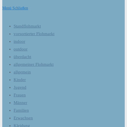
Menü
Schließen
Standflohmarkt
vorsortierter Flohmarkt
indoor
outdoor
überdacht
allgemeiner Flohmarkt
allgemein
Kinder
Jugend
Frauen
Männer
Familien
Erwachsen
Kleidung