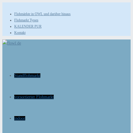
Zum
Inhalt
Flohmärkte in OWL und darüber hinaus
Flohmarkt Typen
springen
KALENDER PUR
Kontakt
Standflohmarkt
vorsortierter Flohmarkt
indoor