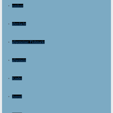
outdoor
überdacht
allgemeiner Flohmarkt
allgemein
Kinder
Jugend