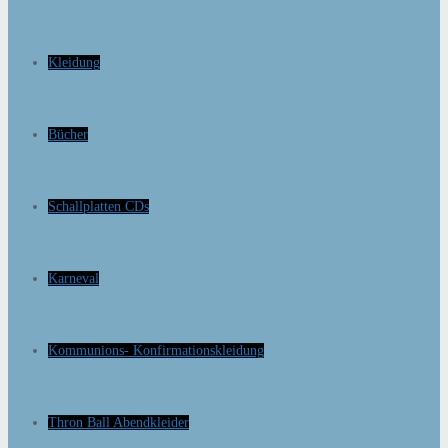
Kleidung
Bücher
Schallplatten CDs
Karneval
Kommunions- Konfirmationskleidung
Thron Ball Abendkleider