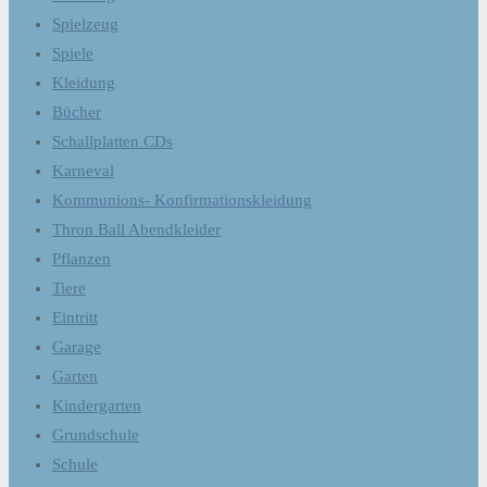
Spielzeug
Spiele
Kleidung
Bücher
Schallplatten CDs
Karneval
Kommunions- Konfirmationskleidung
Thron Ball Abendkleider
Pflanzen
Tiere
Eintritt
Garage
Garten
Kindergarten
Grundschule
Schule