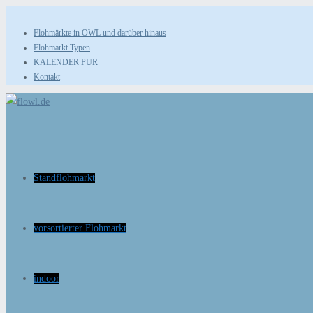
Zum
Inhalt
Flohmärkte in OWL und darüber hinaus
Flohmarkt Typen
springen
KALENDER PUR
Kontakt
Standflohmarkt
vorsortierter Flohmarkt
indoor