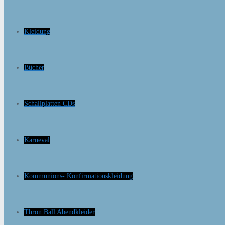
Kleidung
Bücher
Schallplatten CDs
Karneval
Kommunions- Konfirmationskleidung
Thron Ball Abendkleider