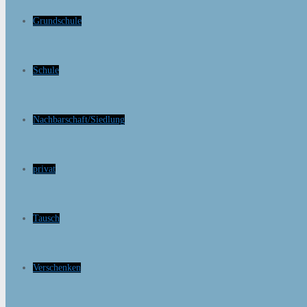
Grundschule
Schule
Nachbarschaft/Siedlung
privat
Tausch
Verschenken