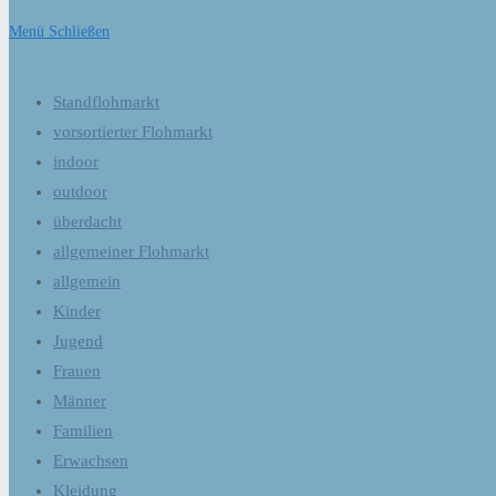
Menü
Schließen
Standflohmarkt
vorsortierter Flohmarkt
indoor
outdoor
überdacht
allgemeiner Flohmarkt
allgemein
Kinder
Jugend
Frauen
Männer
Familien
Erwachsen
Kleidung