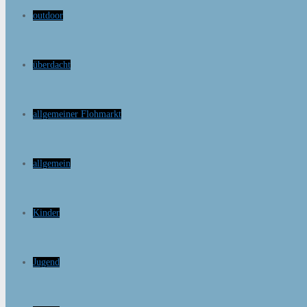
outdoor
überdacht
allgemeiner Flohmarkt
allgemein
Kinder
Jugend