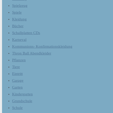
Spielzeug
Spiele
Kleidung
Bücher
Schallplatten CDs
Karneval
Kommunions- Konfirmationskleidung
Thron Ball Abendkleider
Pflanzen
Tiere
Eintritt
Garage
Garten
Kindergarten
Grundschule
Schule