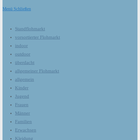
Menü
Schließen
Standflohmarkt
vorsortierter Flohmarkt
indoor
outdoor
überdacht
allgemeiner Flohmarkt
allgemein
Kinder
Jugend
Frauen
Männer
Familien
Erwachsen
Kleidung