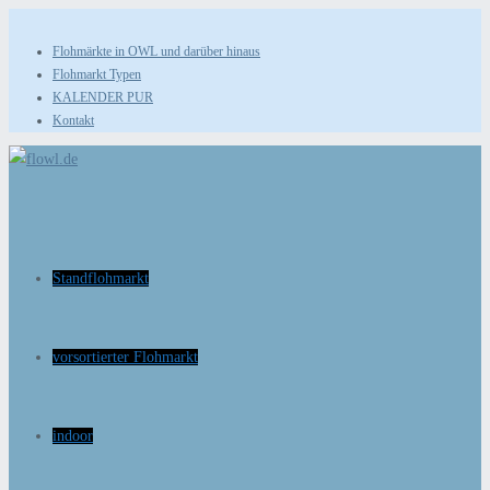
Zum
Inhalt
Flohmärkte in OWL und darüber hinaus
Flohmarkt Typen
springen
KALENDER PUR
Kontakt
Standflohmarkt
vorsortierter Flohmarkt
indoor