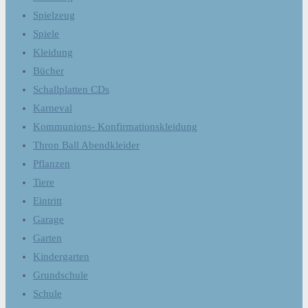
Spielzeug
Spiele
Kleidung
Bücher
Schallplatten CDs
Karneval
Kommunions- Konfirmationskleidung
Thron Ball Abendkleider
Pflanzen
Tiere
Eintritt
Garage
Garten
Kindergarten
Grundschule
Schule