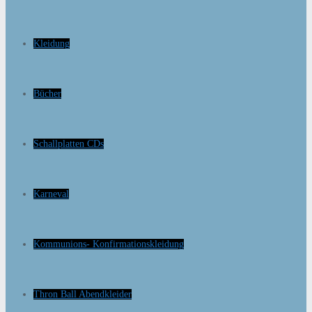
Kleidung
Bücher
Schallplatten CDs
Karneval
Kommunions- Konfirmationskleidung
Thron Ball Abendkleider