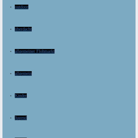
outdoor
überdacht
allgemeiner Flohmarkt
allgemein
Kinder
Jugend