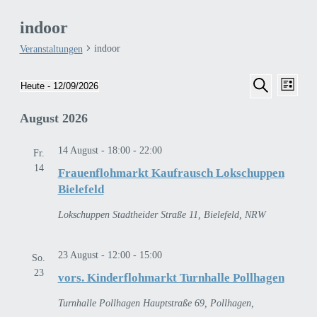
indoor
indoor
Veranstaltungen
Veran
Veranstalt
Veranstaltungen
Heute
 - 
12/09/2026
Liste
Ansic
Suche
Datum
Suche
Navig
August 2026
wählen.
und
Ansichten,
14 August - 18:00
-
22:00
Fr.
Navigation
14
Frauenflohmarkt Kaufrausch Lokschuppen
Bielefeld
Lokschuppen
Stadtheider Straße 11, Bielefeld, NRW
23 August - 12:00
-
15:00
So.
23
vors. Kinderflohmarkt Turnhalle Pollhagen
Turnhalle Pollhagen
Hauptstraße 69, Pollhagen,