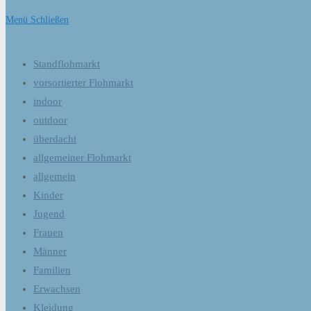
Menü
Schließen
Standflohmarkt
vorsortierter Flohmarkt
indoor
outdoor
überdacht
allgemeiner Flohmarkt
allgemein
Kinder
Jugend
Frauen
Männer
Familien
Erwachsen
Kleidung