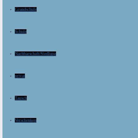
Grundschule
Schule
Nachbarschaft/Siedlung
privat
Tausch
Verschenken