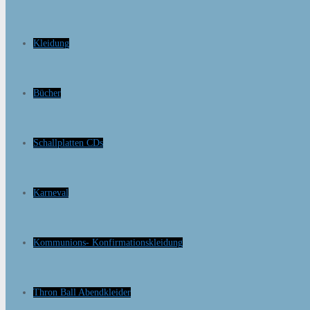
Kleidung
Bücher
Schallplatten CDs
Karneval
Kommunions- Konfirmationskleidung
Thron Ball Abendkleider