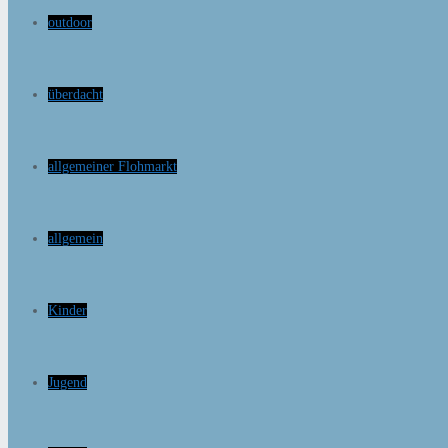
outdoor
überdacht
allgemeiner Flohmarkt
allgemein
Kinder
Jugend