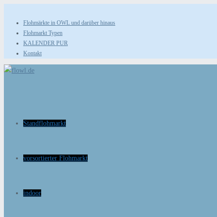
Zum
Inhalt
Flohmärkte in OWL und darüber hinaus
Flohmarkt Typen
springen
KALENDER PUR
Kontakt
Standflohmarkt
vorsortierter Flohmarkt
indoor