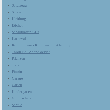
Spielzeug
Spiele
Kleidung
Bücher
Schallplatten CDs
Karneval
Kommunions- Konfirmationskleidung
Thron Ball Abendkleider
Pflanzen
Tiere
Eintritt
Garage
Garten
Kindergarten
Grundschule
Schule