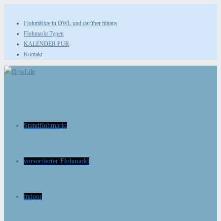
Zum
Inhalt
Flohmärkte in OWL und darüber hinaus
Flohmarkt Typen
springen
KALENDER PUR
Kontakt
Standflohmarkt
vorsortierter Flohmarkt
indoor