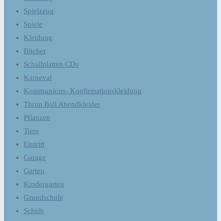
Spielzeug
Spiele
Kleidung
Bücher
Schallplatten CDs
Karneval
Kommunions- Konfirmationskleidung
Thron Ball Abendkleider
Pflanzen
Tiere
Eintritt
Garage
Garten
Kindergarten
Grundschule
Schule