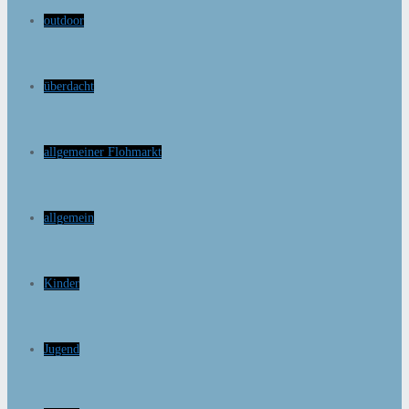
outdoor
überdacht
allgemeiner Flohmarkt
allgemein
Kinder
Jugend