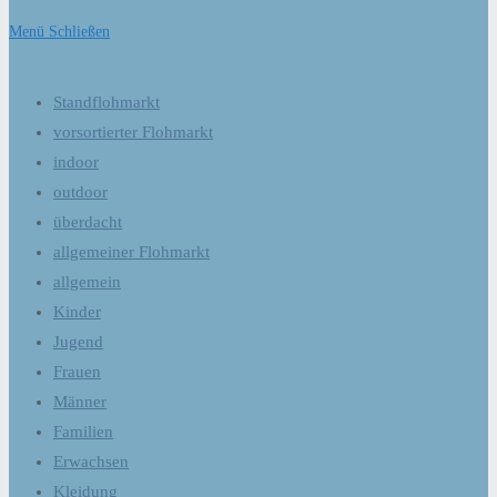
Menü
Schließen
Standflohmarkt
vorsortierter Flohmarkt
indoor
outdoor
überdacht
allgemeiner Flohmarkt
allgemein
Kinder
Jugend
Frauen
Männer
Familien
Erwachsen
Kleidung