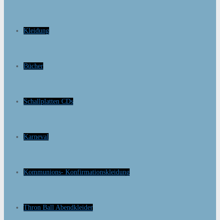
Kleidung
Bücher
Schallplatten CDs
Karneval
Kommunions- Konfirmationskleidung
Thron Ball Abendkleider