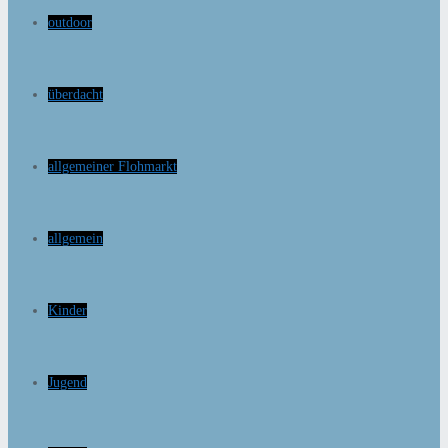
outdoor
überdacht
allgemeiner Flohmarkt
allgemein
Kinder
Jugend