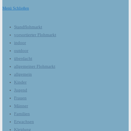
Menü
Schließen
Standflohmarkt
vorsortierter Flohmarkt
indoor
outdoor
überdacht
allgemeiner Flohmarkt
allgemein
Kinder
Jugend
Frauen
Männer
Familien
Erwachsen
Kleidung