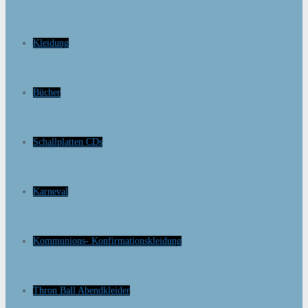
Kleidung
Bücher
Schallplatten CDs
Karneval
Kommunions- Konfirmationskleidung
Thron Ball Abendkleider