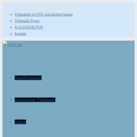
Zum
Inhalt
Flohmärkte in OWL und darüber hinaus
Flohmarkt Typen
springen
KALENDER PUR
Kontakt
Standflohmarkt
vorsortierter Flohmarkt
indoor