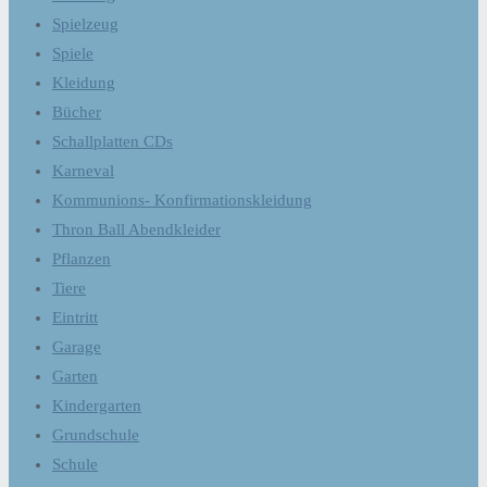
Spielzeug
Spiele
Kleidung
Bücher
Schallplatten CDs
Karneval
Kommunions- Konfirmationskleidung
Thron Ball Abendkleider
Pflanzen
Tiere
Eintritt
Garage
Garten
Kindergarten
Grundschule
Schule