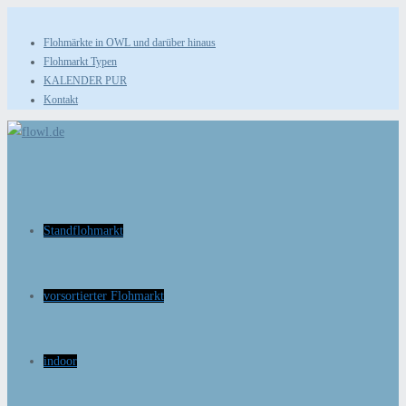
Zum
Inhalt
Flohmärkte in OWL und darüber hinaus
Flohmarkt Typen
springen
KALENDER PUR
Kontakt
Standflohmarkt
vorsortierter Flohmarkt
indoor