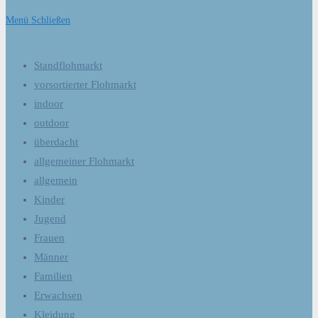
Menü
Schließen
Standflohmarkt
vorsortierter Flohmarkt
indoor
outdoor
überdacht
allgemeiner Flohmarkt
allgemein
Kinder
Jugend
Frauen
Männer
Familien
Erwachsen
Kleidung