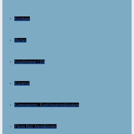
Kleidung
Bücher
Schallplatten CDs
Karneval
Kommunions- Konfirmationskleidung
Thron Ball Abendkleider