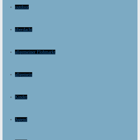
outdoor
überdacht
allgemeiner Flohmarkt
allgemein
Kinder
Jugend