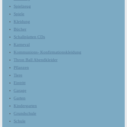
Spielzeug
Spiele
Kleidung
Bücher
Schallplatten CDs
Karneval
Kommunions- Konfirmationskleidung
Thron Ball Abendkleider
Pflanzen
Tiere
Eintritt
Garage
Garten
Kindergarten
Grundschule
Schule