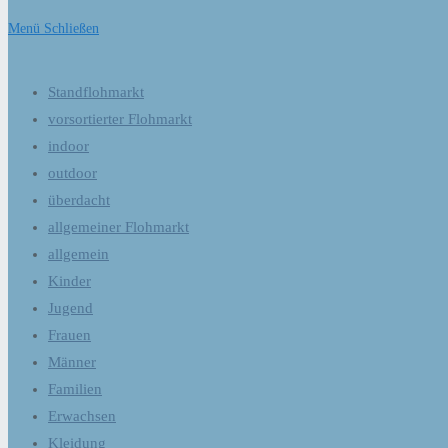
Menü
Schließen
Standflohmarkt
vorsortierter Flohmarkt
indoor
outdoor
überdacht
allgemeiner Flohmarkt
allgemein
Kinder
Jugend
Frauen
Männer
Familien
Erwachsen
Kleidung