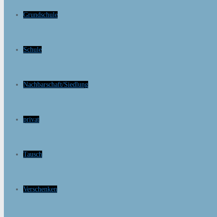
Grundschule
Schule
Nachbarschaft/Siedlung
privat
Tausch
Verschenken