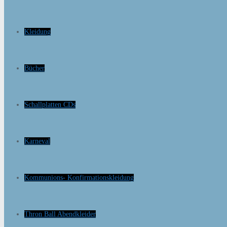
Kleidung
Bücher
Schallplatten CDs
Karneval
Kommunions- Konfirmationskleidung
Thron Ball Abendkleider