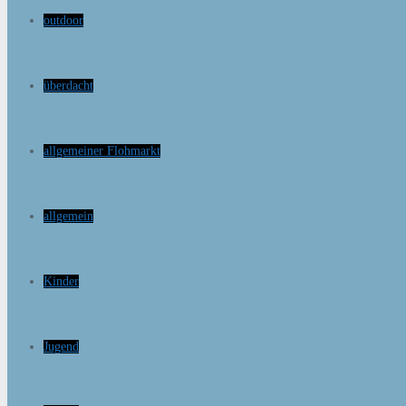
outdoor
überdacht
allgemeiner Flohmarkt
allgemein
Kinder
Jugend