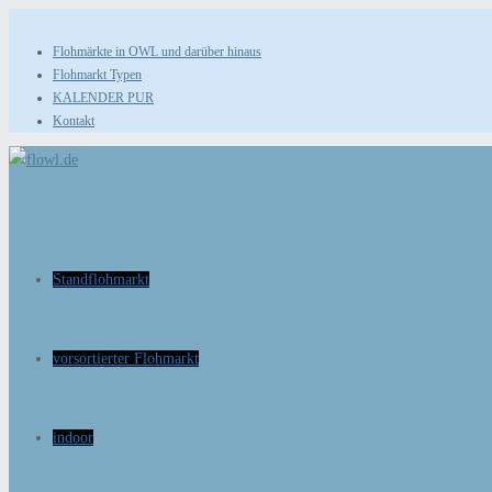
Zum
Inhalt
Flohmärkte in OWL und darüber hinaus
Flohmarkt Typen
springen
KALENDER PUR
Kontakt
Standflohmarkt
vorsortierter Flohmarkt
indoor