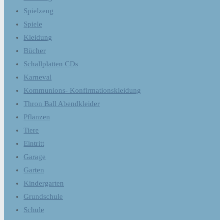
Spielzeug
Spiele
Kleidung
Bücher
Schallplatten CDs
Karneval
Kommunions- Konfirmationskleidung
Thron Ball Abendkleider
Pflanzen
Tiere
Eintritt
Garage
Garten
Kindergarten
Grundschule
Schule